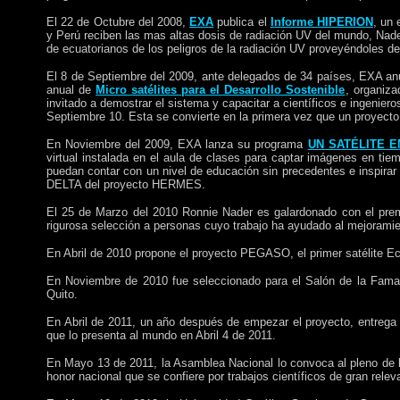
El 22 de Octubre del 2008,
EXA
publica el
Informe HIPERION
, un 
y Per
ú reciben las mas altas dosis de radiación UV del mundo, Nad
de ecuatorianos de los peligros de la radiación UV proveyéndoles de
El 8 de Septiembre del 2009, ante delegados de 34 países, EXA anu
anual de
Micro satélites para el Desarrollo Sostenible
, organiz
invitado a demostrar el sistema y capacitar a científicos e ingenier
Septiembre 10. Esta se convierte en la primera vez que un proyecto 
En Noviembre del 2009, EXA lanza su programa
UN SATÉLITE E
virtual instalada en el aula de clases para captar imágenes en ti
puedan contar con un nivel de educación sin precedentes e inspirar 
DELTA del proyecto HERMES.
El 25 de Marzo del 2010 Ronnie Nader es galardonado con el pr
rigurosa selección a personas cuyo trabajo ha ayudado al mejorami
En Abril de 2010 propone el proyecto PEGASO, el primer satélite Ecu
En Noviembre de 2010 fue seleccionado para el Salón de la Fama 
Quito.
En Abril de 2011, un año después de empezar el proyecto, entrega
que lo presenta al mundo en Abril 4 de 2011.
En Mayo 13 de 2011, la Asamblea Nacional lo convoca al pleno de 
honor nacional que se confiere por trabajos científicos de gran relev