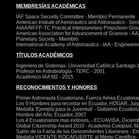
MEMBRESÍAS ACADÉMICAS
IAF Space Security Committee - Miembro Permanente
American Instiute of Aeronautics and Astronautics - Se
AIAA/NFFP-TC Practical Interplanetary Propulsion Gro
American Association for Advancement of Sciencie - A
Planetary Society - Miembro
International Academy of Astronautics - IAA - Engineer
TÍTULOS ACADÉMICOS
Ingeniero de Sistemas- Universidad Católica Santiago
Profesor en Astrobiología - TERC - 2001
Académico IAA M2 - 2015
RECONOCIMIENTOS Y HONORES
Primer Astronauta Ecuatoriano, Fuerza Aérea Ecuatoria
Los 9 Hombres para recordar en Ecuador, HOGAR, Jul
Medalla 'Ejemplo para la Juventud' - Gobierno Ecuator
Hombre del Año, Ecuador, 2007
Los 4 Ecuatorianos mas exitosos, - ECUAVISA, Diciem
Global Citizenship Award 2010 - Academia Cotopaxi, M
Salón de la Fama de los Descendientes Libaneses - E
Medalla VICENTE ROCAFUERTE al Mérito Científico - 