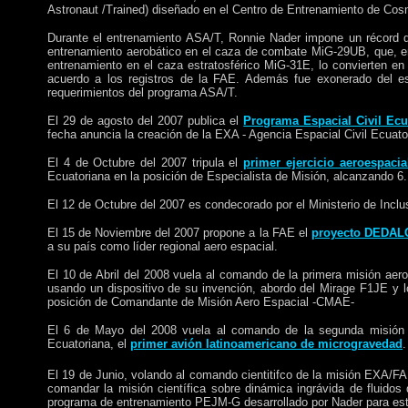
Astronaut /Trained) diseñado
en el Centro de Entrenamiento de C
Durante el entrenamiento ASA/T
, Ronnie Nader impone un récord d
entrenamiento aerobático en el caza de combate MiG-29UB, que, en
entrenamiento en el caza estratosférico MiG-31E, lo convierten e
acuerdo a los registros de la FAE. Además fue exonerado del e
requerimientos del programa ASA/T.
El 29 de agosto del 2007 publica el
Programa Espacial Civil Ecu
fecha anuncia la creación de la EXA - Agencia Espacial Civil Ecuator
El 4 de Octubre del 2007
tripula
el
primer ejercicio aeroespacia
Ecuatoriana en la posición de Especialista de Misión, alcanzando 6.
El 12 de Octubre del 2007 es condecorado por el Ministerio de Inclu
El 15 de Noviembre del 2007 propone a la FAE el
proyecto DEDAL
a su país como líder regional aero espacial.
El 10 de Abril del 2008 vuela al comando de la primera misión aero
usando un dispositivo de su invención, abordo del Mirage F1JE y 
posición de Comandante de Misión Aero Espacial -CMAE-
El 6 de Mayo del 2008 vuela al comando de la segunda misión ae
Ecuatoriana, el
primer avión latinoamericano de microgravedad
.
El 19 de Junio, volando al comando cientitifco de la misi
ó
n EXA/F
comandar la misión científica sobre dinámica ingrávida de fluidos 
programa de entrenamiento PEJM-G desarrollado por Nader para est