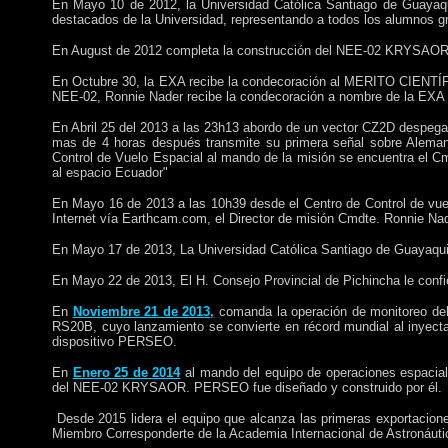
En Mayo 10 de 2012, la Universidad Católica Santiago de Guayaqui
destacados de la Universidad, representando a todos los alumnos g
En August de 2012 completa la construcción del NEE-02 KRYSAOR, 
En Octubre 30, la EXA recibe la condecoración al MERITO CIENTÍFIC
NEE-02, Ronnie Nader recibe la condecoración a nombre de la EXA 
En Abril 25 del 2013 a las 23h13 abordo de un vector CZ2D despe
mas de 4 horas después transmite su primera señal sobre Alemani
Control de Vuelo Espacial al mando de la misión se encuentra el Cm
al espacio Ecuador"
En Mayo 16 de 2013 a las 10h39 desde el Centro de Control de vue
Internet vía Earthcam.com, el Director de misión Cmdte. Ronnie Na
En Mayo 17 de 2013, La Universidad Católica Santiago de Guayaquil
En Mayo 22 de 2013, El H. Consejo Provincial de Pichincha le confie
En
Noviembre 21 de 2013,
comanda la operación de monitoreo del
RS20B, cuyo lanzamiento se convierte en récord mundial al inyect
dispositivo PERSEO.
En
Enero 25 de 2014
al mando del equipo de operaciones espacia
del NEE-02 KRYSAOR. PERSEO fue diseñado y construido por él.
Desde 2015 lidera el equipo que alcanza las primeras exportacion
Miembro Corresponderte de la Academia Internacional de Astronáutic