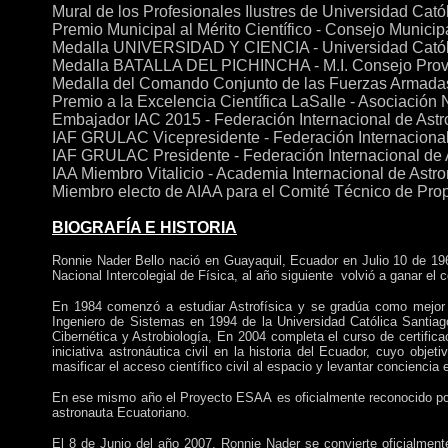
Mural de los Profesionales Ilustres de Universidad Cat
Premio Municipal al Mérito Científico - Consejo Munic
Medalla UNIVERSIDAD Y CIENCIA - Universidad Católi
Medalla BATALLA DEL PICHINCHA - M.I. Consejo Provi
Medalla del Comando Conjunto de las Fuerzas Armadas 
Premio a la Excelencia Científica LaSalle - Asociación
Embajador IAC 2015 - Federación Internacional de Astr
IAF GRULAC Vicepresidente - Federación Internacional
IAF GRULAC Presidente - Federación Internacional de 
IAA Miembro Vitalicio - Academia Internacional de Astro
Miembro electo de AIAA para el Comité Técnico de Prop
BIOGRAFÍA E HISTORIA
Ronnie Nader Bello nació en Guayaquil, Ecuador en Julio 10 de 1
Nacional Intercolegial de Física, al año siguiente
volvió a ganar el 
En 1984 comenzó a estudiar Astrofísica y se gradúa como mejor bac
Ingeniero de Sistemas en 1994 de la Universidad Católica Santiag
Cibernética y Astrobiología, En 2004 completa el curso de certifi
iniciativa astron
áutica civil en la historia del Ecuador, cuyo objet
masificar el acceso científico civil al espacio y levantar conciencia
En ese mismo
año
el Proyecto ESAA
es oficialmente reconocido p
astronauta Ecuatoriano.
El 8 de Junio del
año
2007, Ronnie Nader se convierte oficialment