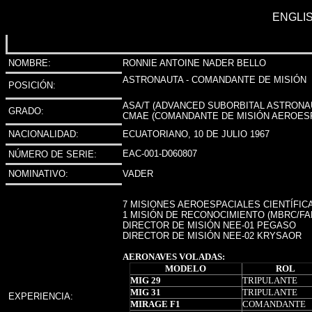
ENGLI
NOMBRE
:
RONNIE ANTOINE NADER BELLO
ASTRONAUTA - COMANDANTE DE MISIÓN
POSICIÓN
:
ASA/T (ADVANCED SUBORBITAL ASTRONAU
GRADO
:
CMAE (COMANDANTE DE MISIÓN AEROESPA
NACIONALIDAD
:
ECUATORIANO, 10 DE JULIO 1967
EAC-001-D060807
NÚMERO DE SERIE
:
NOMINATIVO
:
VADER
7
MISIONES AEROESPACIALES CIENTÍFICAS
1 MISIÓN DE RECONOCIMIENTO (MBRC/FAE
DIRECTOR DE MISIÓN NEE-01 PEGASO
DIRECTOR DE MISIÓN NEE-02 KRYSAOR
AERONAVES VOLADAS:
MODELO
ROL
MIG 29
TRIPULANTE
MIG 31
TRIPULANTE
EXPERIENCIA
:
MIRAGE F1
COMANDANTE