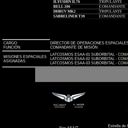
ILYUSHIN IL76
TRIPULANTE
BELL 206
COMANDANTE
DHRUV MK2
TRIPULANTE
SABRELINER T39
COMANDANTE
CARGO
:
DIRECTOR DE OPERACIONES ESPACIALE
FUNCIÓN:
COMANDANTE DE MISIÓN
LATCOSMOS ESAA-01 SUBORBITAL
- COM
MISIONES
ESPACIALES
LATCOSMOS ESAA-02 SUBORBITAL
- COM
ASIGNADAS
:
LATCOSMOS ESAA-03 SUBORBITAL
- COM
E
strella d
Alas ASA/T