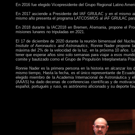
En 2016 fue elegido Vicepresidente del Grupo Regional Latino Ameri
En 2017 asciende a Presidente del IAF GRULAC y en el mismo año e
mismo año presenta el programa LATCOSMOS al iAF GRULAC para el
En 2018 durante la IAC2018 en Bremen, Alemania, propone el Prog
misiones lunares no tripuladas en 2021.
El 17 de diciembre de 2020 durante la reunión bimensual del
Nuclea
Insitute of Aeronautics and Astronautics
, Ronnie Nader propone la
máxima del 2% de la velocidad de la luz, en la próxima 10 años. La
tener que esperar años sino solo semanas para viajar a esos mundos
comite y bautizado como el Grupo de Propulsión Interplanetaria Prá
Ronnie Nader es la primera persona en la historia en alcanzar los d
mismo tiempo, Hasta la fecha, es el único representante de Ecuador
elegido miembro de la Academia Internacional de Astronáutica y 
(AAAS) ha dado decenas de conferencias científicas y de motivación
español, portugués y ruso, es astrónomo aficionado y su deporte favo